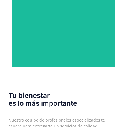
Profesionales especializados
hijos como si fueran los nuestros.
Desde su primer dientecito, atendemos a tus
Odontopediatría
Tu bienestar
es lo más importante
Nuestro equipo de profesionales especializados te
espera para entregarte un servicios de calidad