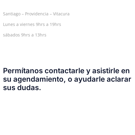
Santiago – Providencia – Vitacura
Lunes a viernes 9hrs a 19hrs
sábados 9hrs a 13hrs
Permítanos contactarle y asistirle en
su agendamiento, o ayudarle aclarar
sus dudas.